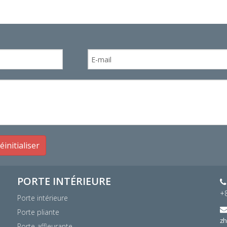
éinitialiser
PORTE INTÉRIEURE

+
Porte intérieure
Porte pliante
z
Porte affleurante