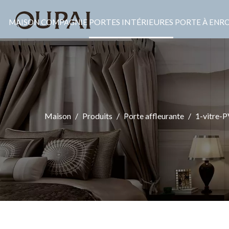
PORTES INTÉRIEURES
MAISON
COMPAGNIE
PORTE À ENR
Maison
/
Produits
/
Porte affleurante
/
1-vitre-P