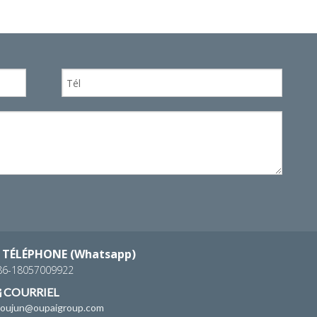
WhatsA
TÉLÉPHONE (Whatsapp)
86-18057009922
COURRIEL

houjun@oupaigroup.com