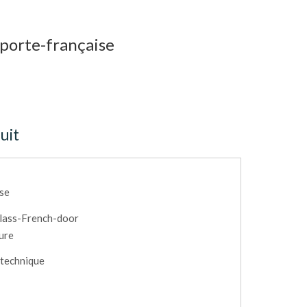
-porte-française
uit
ise
lass-French-door
eure
 technique