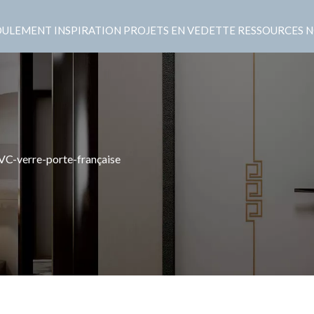
OULEMENT
INSPIRATION
PROJETS EN VEDETTE
RESSOURCES
N
VC-verre-porte-française