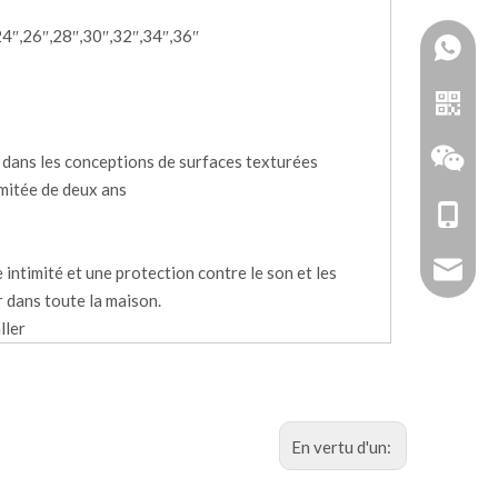
24″,26″,28″,30″,32″,34″,36″
 dans les conceptions de surfaces texturées
imitée de deux ans
+86-18
zhoujun
e intimité et une protection contre le son et les
r dans toute la maison.
ller
Doubler
En vertu d'un:
WeChat