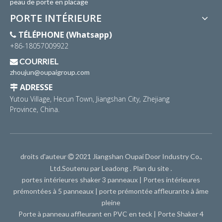
peau de porte en placage
PORTE INTÉRIEURE
TÉLÉPHONE (Whatsapp)

+86-18057009922
COURRIEL

zhoujun@oupaigroup.com
ADRESSE

Yutou Village, Hecun Town, Jiangshan City, Zhejiang
Province, China.
droits d'auteur
2021 Jiangshan Oupai Door Industry Co.,

Ltd.Soutenu par
Leadong
.
Plan du site
.
portes intérieures shaker 3 panneaux
|
Portes intérieures
prémontées à 5 panneaux
|
porte prémontée affleurante à âme
pleine
Porte à panneau affleurant en PVC en teck
|
Porte Shaker 4