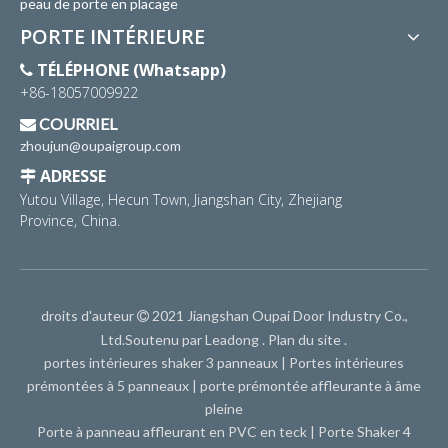
peau de porte en placage
PORTE INTÉRIEURE
TÉLÉPHONE (Whatsapp)

+86-18057009922
COURRIEL

zhoujun@oupaigroup.com
ADRESSE

Yutou Village, Hecun Town, Jiangshan City, Zhejiang
Province, China.
droits d'auteur
2021 Jiangshan Oupai Door Industry Co.,

Ltd.Soutenu par
Leadong
.
Plan du site
.
portes intérieures shaker 3 panneaux
|
Portes intérieures
prémontées à 5 panneaux
|
porte prémontée affleurante à âme
pleine
Porte à panneau affleurant en PVC en teck
|
Porte Shaker 4