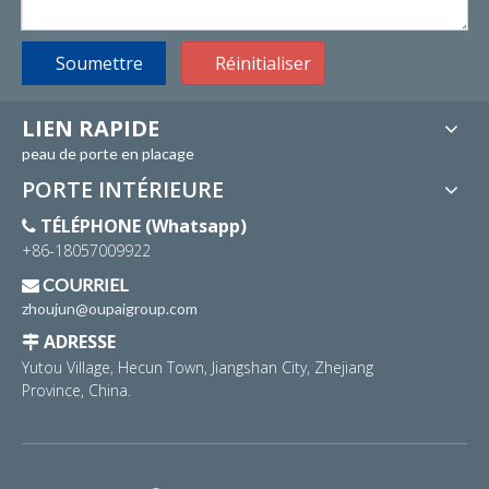
Soumettre
Réinitialiser
LIEN RAPIDE
peau de porte en placage
PORTE INTÉRIEURE
TÉLÉPHONE (Whatsapp)

+86-18057009922
COURRIEL

zhoujun@oupaigroup.com
ADRESSE

Yutou Village, Hecun Town, Jiangshan City, Zhejiang
Province, China.