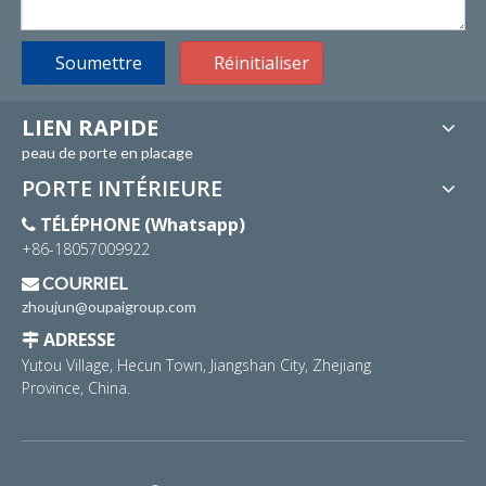
Soumettre
Réinitialiser
LIEN RAPIDE
peau de porte en placage
PORTE INTÉRIEURE
TÉLÉPHONE (Whatsapp)

+86-18057009922
COURRIEL

zhoujun@oupaigroup.com
ADRESSE

Yutou Village, Hecun Town, Jiangshan City, Zhejiang
Province, China.