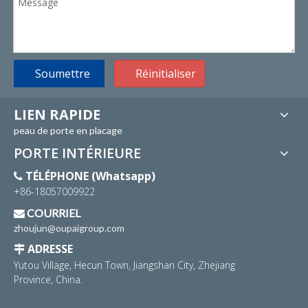
Soumettre
Réinitialiser
LIEN RAPIDE
peau de porte en placage
PORTE INTÉRIEURE
TÉLÉPHONE (Whatsapp)

+86-18057009922
COURRIEL

zhoujun@oupaigroup.com
ADRESSE

Yutou Village, Hecun Town, Jiangshan City, Zhejiang
Province, China.