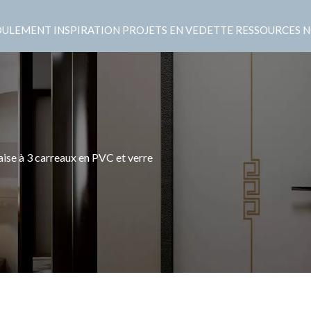
OULEMENT
INSPIRATION
PROJETS EN VEDETTE
RESSOURCES
N
aise à 3 carreaux en PVC et verre