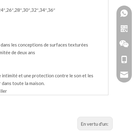
24″,26″,28″,30″,32″,34″,36″
 dans les conceptions de surfaces texturées
imitée de deux ans
+86-18
zhoujun
e intimité et une protection contre le son et les
r dans toute la maison.
ller
Doubler
En vertu d'un:
WeChat