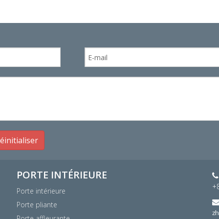
éinitialiser
PORTE INTÉRIEURE

+
Porte intérieure
Porte pliante
z
Porte affleurante