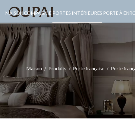
PORTES INTÉRIEURES
MAISON
COMPAGNIE
PORTE À ENR
Maison
/
Produits
/
Porte française
/
Porte franç