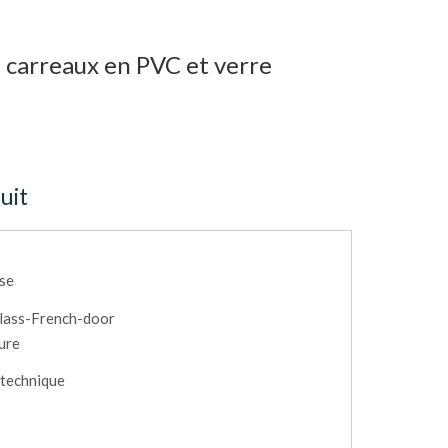
3 carreaux en PVC et verre
uit
ise
lass-French-door
eure
 technique