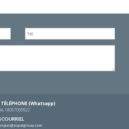
WhatsA
TÉLÉPHONE (Whatsapp)
86-18057009922
COURRIEL

houjun@oupaigroup.com