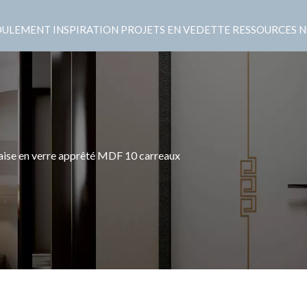
OULEMENT
INSPIRATION
PROJETS EN VEDETTE
RESSOURCES
N
aise en verre apprêté MDF 10 carreaux