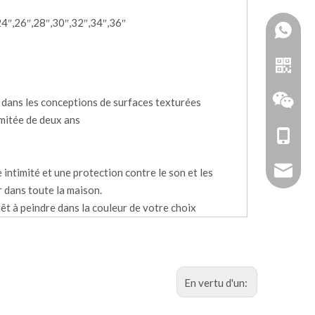
24″,26″,28″,30″,32″,34″,36″
 dans les conceptions de surfaces texturées
imitée de deux ans
+86-18
zhoujun
e intimité et une protection contre le son et les
r dans toute la maison.
êt à peindre dans la couleur de votre choix
Doubler
En vertu d'un:
WeChat