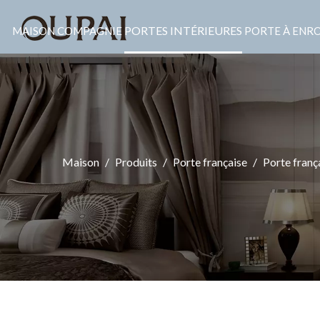
PORTES INTÉRIEURES
MAISON
COMPAGNIE
PORTE À ENR
Maison
/
Produits
/
Porte française
/
Porte franç