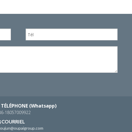
WhatsA
TÉLÉPHONE (Whatsapp)
86-18057009922
COURRIEL

houjun@oupaigroup.com