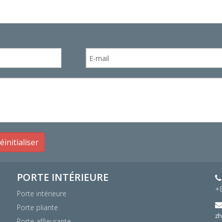
éinitialiser
PORTE INTÉRIEURE

+
Porte intérieure
Porte pliante
z
Porte affleurante