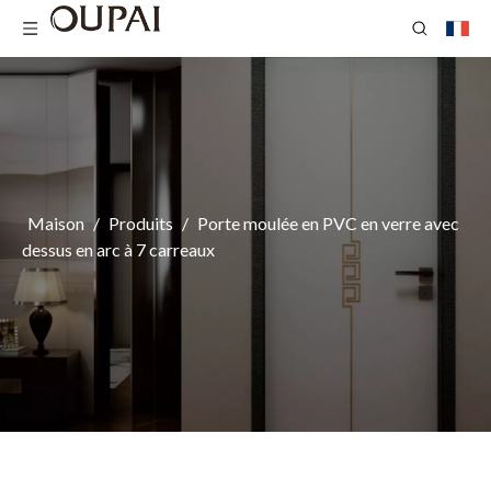
Maison
/
Produits
/
Porte moulée en PVC en verre avec
dessus en arc à 7 carreaux