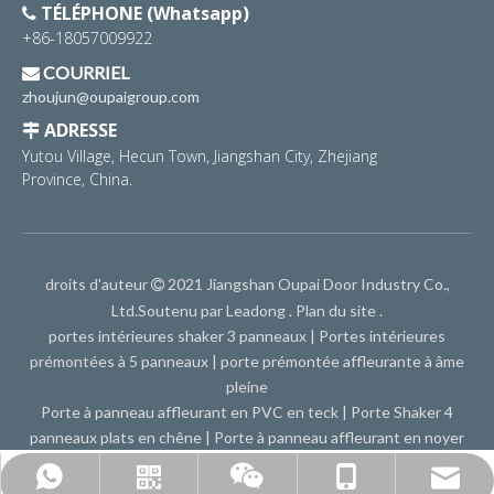
TÉLÉPHONE (Whatsapp)

+86-18057009922
COURRIEL

zhoujun@oupaigroup.com
ADRESSE

Yutou Village, Hecun Town, Jiangshan City, Zhejiang
Province, China.
droits d'auteur
2021 Jiangshan Oupai Door Industry Co.,

Ltd.Soutenu par
Leadong
.
Plan du site
.
portes intérieures shaker 3 panneaux
|
Portes intérieures
prémontées à 5 panneaux
|
porte prémontée affleurante à âme
pleine
Porte à panneau affleurant en PVC en teck
|
Porte Shaker 4
panneaux plats en chêne
|
Porte à panneau affleurant en noyer
zhoujun@oupaigroup.com
+86-18057009922
WhatsApp
WeChat
Doubler