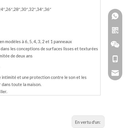
24″,26″,28″,30″,32″,34″,36″
en modèles à 6, 5, 4, 3, 2 et 1 panneaux
 dans les conceptions de surfaces lisses et texturées
imitée de deux ans
+86-18
n
zhoujun
e intimité et une protection contre le son et les
r dans toute la maison.
ller.
Doubler
En vertu d'un:
WeChat