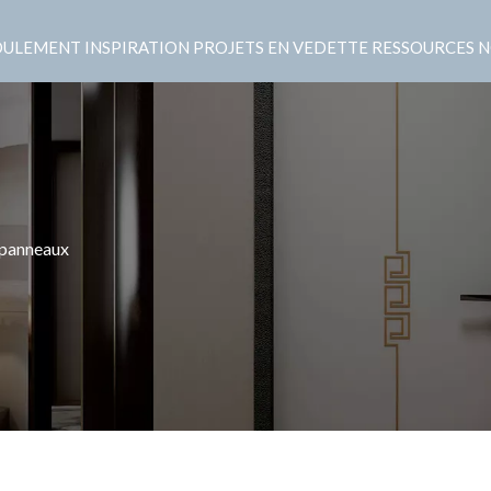
OULEMENT
INSPIRATION
PROJETS EN VEDETTE
RESSOURCES
N
 panneaux