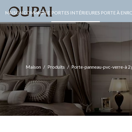
PORTES INTÉRIEURES
MAISON
COMPAGNIE
PORTE À ENR
Maison
/
Produits
/
Porte-panneau-pvc-verre-à 2