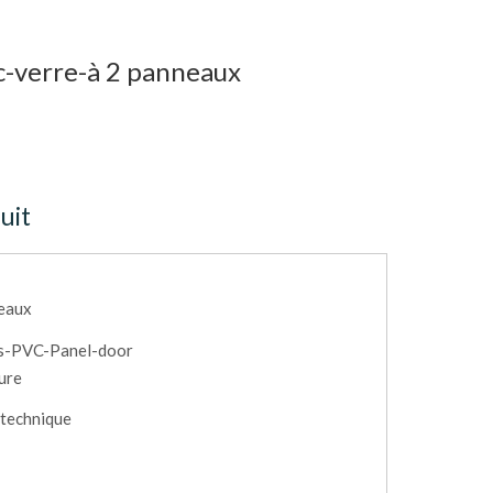
-verre-à 2 panneaux
uit
neaux
ss-PVC-Panel-door
eure
 technique