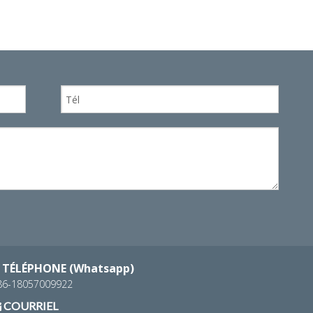
WhatsA
TÉLÉPHONE (Whatsapp)
86-18057009922
COURRIEL
