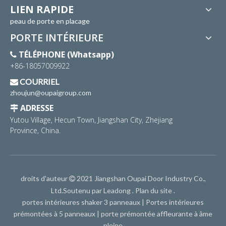
LIEN RAPIDE
peau de porte en placage
PORTE INTÉRIEURE
TÉLÉPHONE (Whatsapp)

+86-18057009922
COURRIEL

zhoujun@oupaigroup.com
ADRESSE

Yutou Village, Hecun Town, Jiangshan City, Zhejiang
Province, China.
droits d'auteur
2021 Jiangshan Oupai Door Industry Co.,

Ltd.Soutenu par
Leadong
.
Plan du site
.
portes intérieures shaker 3 panneaux
|
Portes intérieures
prémontées à 5 panneaux
|
porte prémontée affleurante à âme
pleine