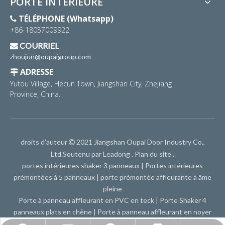
PORTE INTÉRIEURE
TÉLÉPHONE (Whatsapp)

+86-18057009922
COURRIEL

zhoujun@oupaigroup.com
ADRESSE

Yutou Village, Hecun Town, Jiangshan City, Zhejiang
Province, China.
droits d'auteur
2021 Jiangshan Oupai Door Industry Co.,

Ltd.Soutenu par
Leadong
.
Plan du site
.
portes intérieures shaker 3 panneaux
|
Portes intérieures
prémontées à 5 panneaux
|
porte prémontée affleurante à âme
pleine
Porte à panneau affleurant en PVC en teck
|
Porte Shaker 4
panneaux plats en chêne
|
Porte à panneau affleurant en noyer