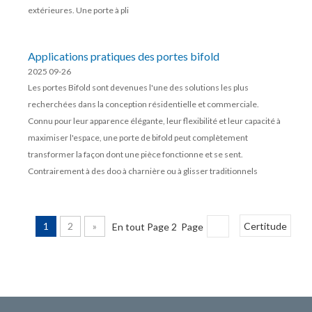
extérieures. Une porte à pli
Applications pratiques des portes bifold
2025 09-26
Les portes Bifold sont devenues l'une des solutions les plus
recherchées dans la conception résidentielle et commerciale.
Connu pour leur apparence élégante, leur flexibilité et leur capacité à
maximiser l'espace, une porte de bifold peut complètement
transformer la façon dont une pièce fonctionne et se sent.
Contrairement à des doo à charnière ou à glisser traditionnels
1
2
»
En tout Page 2 Page
Certitude