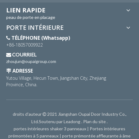
LIEN RAPIDE
peau de porte en placage
PORTE INTÉRIEURE
TÉLÉPHONE (Whatsapp)

+86-18057009922
COURRIEL

zhoujun@oupaigroup.com
ADRESSE

Yutou Village, Hecun Town, Jiangshan City, Zhejiang
Province, China.
droits d'auteur
2021 Jiangshan Oupai Door Industry Co.,

Ltd.Soutenu par
Leadong
.
Plan du site
.
portes intérieures shaker 3 panneaux
|
Portes intérieures
prémontées à 5 panneaux
|
porte prémontée affleurante à âme