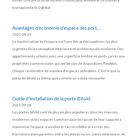
visuel. Une porte de bifold bien choisie peut améliorer de manière
transparente le D global
Avantages d'économie d'espace des portes
2025 09-29
de la viande
La maximisation de l'espace est l'une des préoccupations les plus
urgentes de la conception intérieure et architecturale moderne. Des
appartements urbains avec une superficie limitée en pieds carrés aux
propriétés commerciales qui ont besoin de dispositions flexibles,
chaque centimètre de nombre d'espaces utilisables. C'est là que la
porte de bifold se démarque comme un solute innovante
Guide d'installation de la porte Bifold
2025 09-28
Les portes bifold sont de plus en plus populaires dans les maisons
modernes et les espaces commerciaux en raison de leur capacité à
maximiser l'espace, à améliorer l'accessibilité et à créer des
transitions transparentes entre les pièces ou les zones intérieures et