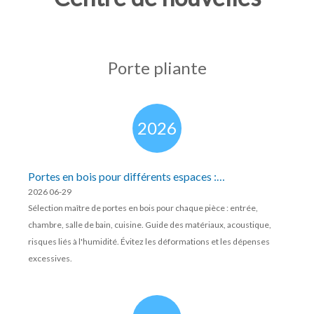
Porte pliante
2026
Portes en bois pour différents espaces :
2026 06-29
entrée, chambre, salle de bain et cuisine
Sélection maître de portes en bois pour chaque pièce : entrée,
chambre, salle de bain, cuisine. Guide des matériaux, acoustique,
risques liés à l'humidité. Évitez les déformations et les dépenses
excessives.