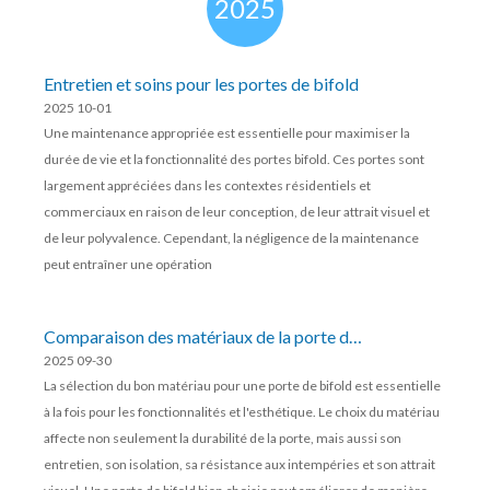
2025
Entretien et soins pour les portes de bifold
2025 10-01
Une maintenance appropriée est essentielle pour maximiser la
durée de vie et la fonctionnalité des portes bifold. Ces portes sont
largement appréciées dans les contextes résidentiels et
commerciaux en raison de leur conception, de leur attrait visuel et
de leur polyvalence. Cependant, la négligence de la maintenance
peut entraîner une opération
Comparaison des matériaux de la porte de
2025 09-30
bifold
La sélection du bon matériau pour une porte de bifold est essentielle
à la fois pour les fonctionnalités et l'esthétique. Le choix du matériau
affecte non seulement la durabilité de la porte, mais aussi son
entretien, son isolation, sa résistance aux intempéries et son attrait