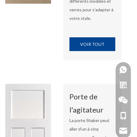
différents modèles et
verres pour s'adapter à
votre style.
VOIR TOUT
Porte de
l'agitateur
+86-18
La porte Shaker peut
aller d'un à cinq
zhoujun