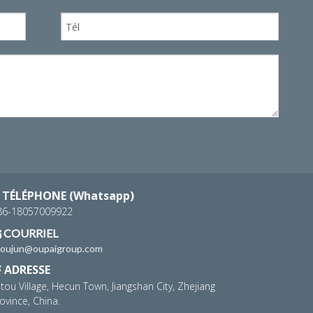
TÉLÉPHONE (Whatsapp)
86-18057009922
COURRIEL

houjun@oupaigroup.com
ADRESSE

tou Village, Hecun Town, Jiangshan City, Zhejiang
ovince, China.