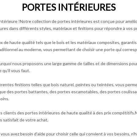
PORTES INTÉRIEURES
érieure !Notre collection de portes intérieures est conçue pour améliore
es dans différents styles, matériaux et finitions pour répondre à vos p
ux de haute qualité tels que le bois et les matériaux composites, garant
aditionnel au moderne, vous permettant de choisir une porte qui corresp
quoi nous proposons une large gamme de tailles et de dimensions pour
 qu'il vous faut.
entes finitions telles que bois naturel, peintes ou teintées, vous permett
que des portes battantes, des portes escamotables, des portes coulissa
oins.
s clients des portes intérieures de haute qualité à des prix compétitif
 satisfait de votre achat.
 vous avez besoin d'aide pour choisir celle qui convient à vos besoins, 