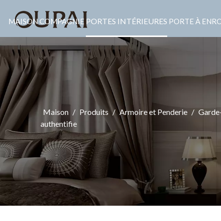
PORTES INTÉRIEURES
MAISON
COMPAGNIE
PORTE À ENR
Maison
/
Produits
/
Armoire et Penderie
/
Garde
authentifie