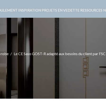
OULEMENT
INSPIRATION
PROJETS EN VEDETTE
RESSOURCES
N
-robe
/
Le CE Saso GOST-R adapté aux besoins du client par FSC 